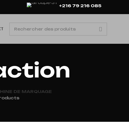
+216 79 216 085
CT
action
HINE DE MARQUAGE
roducts