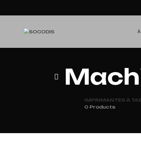
À
Machi
IMPRIMANTES À TA
0 Products