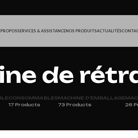
 PROPOS
SERVICES & ASSISTANCE
NOS PRODUITS
ACTUALITÉS
CONTA
ne de rétr
BLE
CONSOMMABLES
MACHINE D'EMBALLAGE
MAC
17 Products
73 Products
26 P