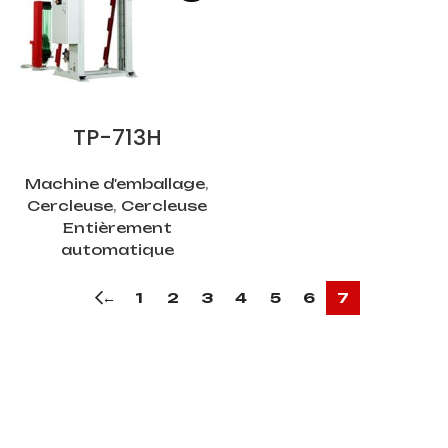
LIRE LA SUITE
TP-713H
Machine d'emballage
,
Cercleuse
,
Cercleuse
Entièrement
automatique
←
1
2
3
4
5
6
7