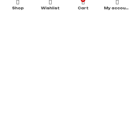
Consommable
Shop
Wishlist
Cart
My account
À Propos De Nous
Produits
Services &
Assistance
Actualités
Contact
SOCODIS
.
Tous droits réservés. | Powered by
DEVMIX
.