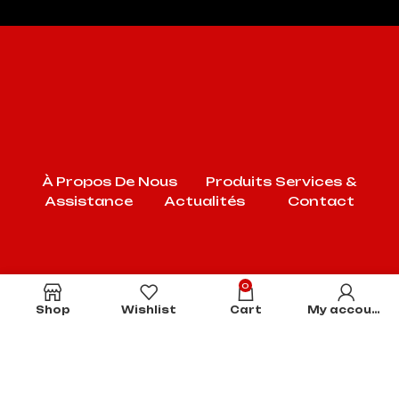
À Propos De Nous
Produits
Services &
Assistance
Actualités
Contact
0
Shop
Wishlist
Cart
My account
SOCODIS
.
Tous droits réservés. | Powered by
DEVMIX
.