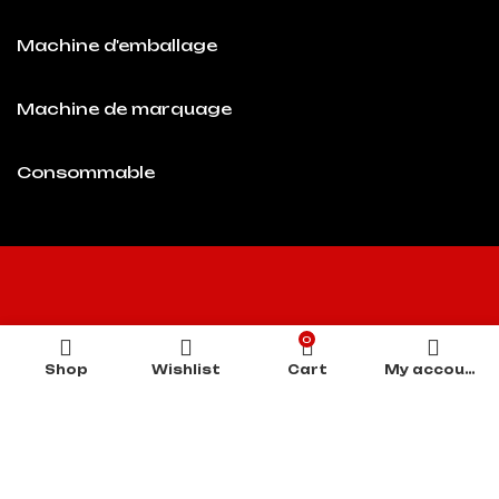
Machine d'emballage
Machine de marquage
Consommable
0
Shop
Wishlist
Cart
My account
À Propos De Nous
Produits
Services &
Assistance
Actualités
Contact