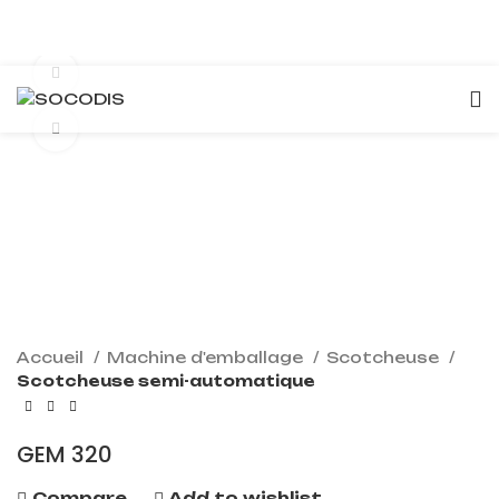
360 product view
Click to enlarge
Accueil
Machine d'emballage
Scotcheuse
Scotcheuse semi-automatique
GEM 320
Compare
Add to wishlist