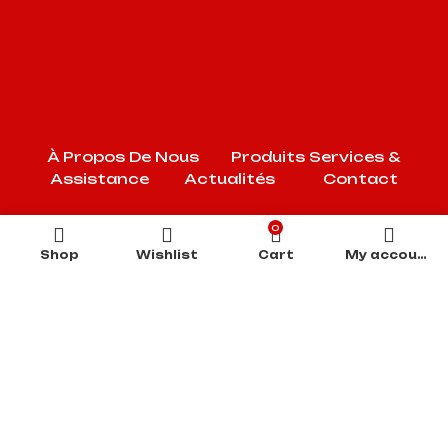
À Propos De Nous
Produits
Services &
Assistance
Actualités
Contact
0
Shop
Wishlist
Cart
My account
SOCODIS
.
Tous droits réservés. | Powered by
DEVMIX
.